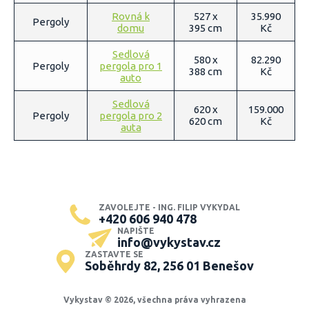
Rovná k
527 x
35.990
Pergoly
domu
395 cm
Kč
Sedlová
580 x
82.290
Pergoly
pergola pro 1
388 cm
Kč
auto
Sedlová
620 x
159.000
Pergoly
pergola pro 2
620 cm
Kč
auta
ZAVOLEJTE - ING. FILIP VYKYDAL
+420 606 940 478
NAPIŠTE
info@vykystav.cz
ZASTAVTE SE
Soběhrdy 82, 256 01 Benešov
Vykystav © 2026, všechna práva vyhrazena