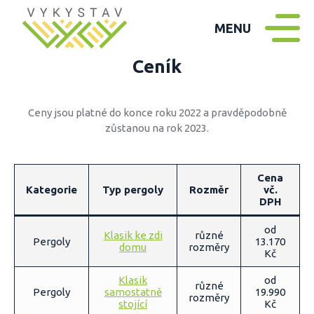
MENU
Ceník
Ceny jsou platné do konce roku 2022 a pravděpodobně
zůstanou na rok 2023.
Cena
Kategorie
Typ
pergoly
Rozměr
vč.
DPH
od
Klasik ke zdi
různé
Pergoly
13.170
domu
rozměry
Kč
Klasik
od
různé
Pergoly
samostatně
19.990
rozměry
stojící
Kč