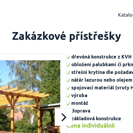
Katalo
Zakázkové přístřešky
dřevěná konstrukce z KVH
obložení palubkami či prk
střešní krytina dle požad
nátěr lazurou nebo olejem
spojovací materiál (vruty 
výroba
montáž
doprava
základová konstrukce
Cena individuální!