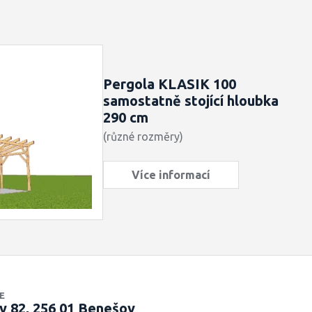
Pergola KLASIK 100
samostatně stojící hloubka
290 cm
(různé rozměry)
Více informací
E
y 82, 256 01 Benešov