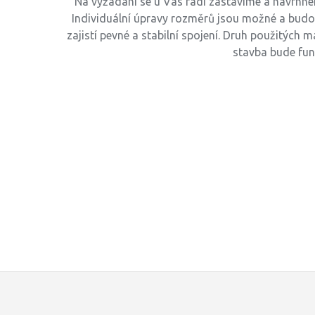
Na vyžádání se u Vás rádi zastavíme a navrhne
Individuální úpravy rozměrů jsou možné a budou
zajistí pevné a stabilní spojení. Druh použitých 
stavba bude fun