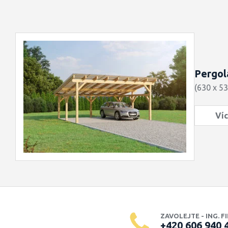
Pergol
(630 x 5
Víc
ZAVOLEJTE - ING. F
+420 606 940 