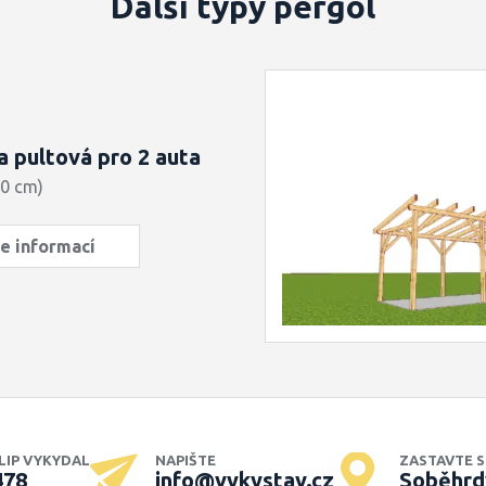
Další typy pergol
a pultová pro 2 auta
30 cm)
e informací
ILIP VYKYDAL
NAPIŠTE
ZASTAVTE S
478
info@vykystav.cz
Soběhrd