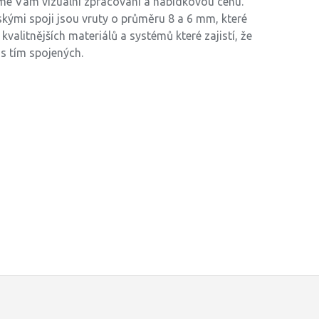
íme Vám vizuální zpracování a nabídkovou cenu.
kými spoji jsou vruty o průměru 8 a 6 mm, které
valitnějších materiálů a systémů které zajistí, že
s tím spojených.