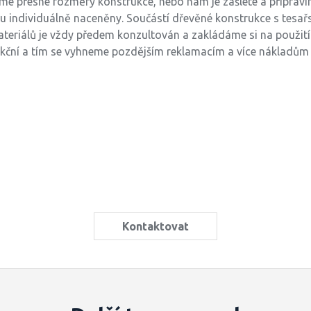
me přesné rozměry konstrukce, nebo nám je zašlete a připrav
 individuálně naceněny. Součástí dřevěné konstrukce s tesařs
materiálů je vždy předem konzultován a zakládáme si na použití k
kční a tím se vyhneme pozdějším reklamacím a více nákladům 
Kontaktovat